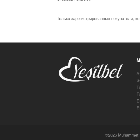
Только зарегистрированные покупатели, ко
M
A
S
T
F
E
E
©2026 Muhammet Yeş