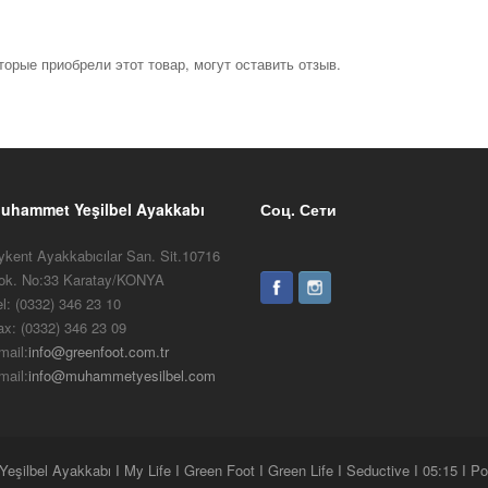
торые приобрели этот товар, могут оставить отзыв.
uhammet Yeşilbel Ayakkabı
Соц. Сети
ykent Ayakkabıcılar San. Sit.10716
ok. No:33 Karatay/KONYA
el: (0332) 346 23 10
ax: (0332) 346 23 09
mail:
info@greenfoot.com.tr
mail:
info@muhammetyesilbel.com
ilbel Ayakkabı I My Life I Green Foot I Green Life I Seductive I 05:15 I 