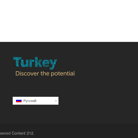
Русский
Powered
Content 212
.